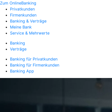
Zum OnlineBanking
Privatkunden
Firmenkunden
Banking & Verträge
Meine Bank
Service & Mehrwerte
Banking
Verträge
Banking für Privatkunden
Banking für Firmenkunden
Banking App