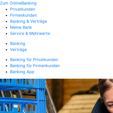
Zum OnlineBanking
Privatkunden
Firmenkunden
Banking & Verträge
Meine Bank
Service & Mehrwerte
Banking
Verträge
Banking für Privatkunden
Banking für Firmenkunden
Banking App