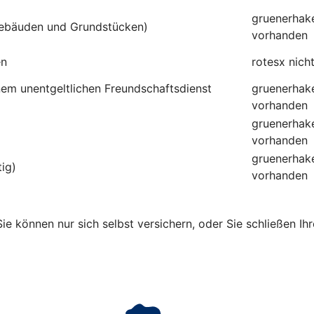
gruenerhak
ebäuden und Grundstücken)
vorhanden
en
rotesx
nich
inem unentgeltlichen Freundschaftsdienst
gruenerhak
vorhanden
gruenerhak
vorhanden
gruenerhak
tig)
vorhanden
Sie können nur sich selbst versichern, oder Sie schließen Ih