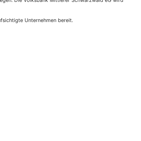
legen. Die Volksbank Mittlerer Schwarzwald eG wird
sichtigte Unternehmen bereit.