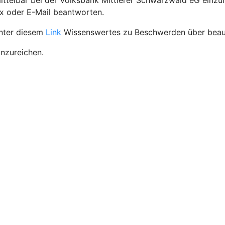
ttelbar bei der Volksbank Mittlerer Schwarzwald eG einzu
ax oder E-Mail beantworten.
unter diesem
Link
Wissenswertes zu Beschwerden über beauf
inzureichen.